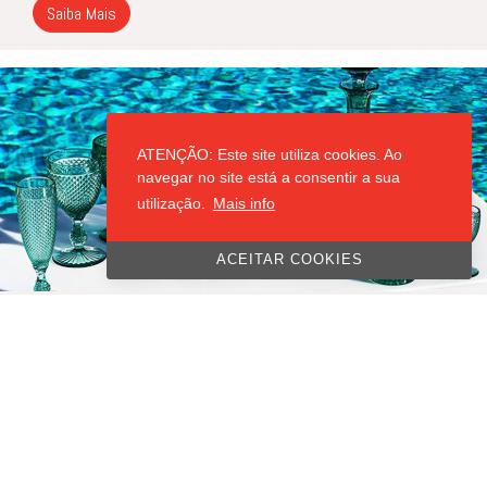
Saiba Mais
ATENÇÃO: Este site utiliza cookies. Ao
navegar no site está a consentir a sua
utilização.
Mais info
ACEITAR COOKIES
CONJUNTO VISTA ALEGRE
Os copos
Bicos
da Vista Alegre são uma icônica linha de vidro e
cristal conhecida pelo seu design clássico e texturizado em
relevo, que lembra pequenos bicos em padrões geométricos.
Elegantes e versáteis, são ideais para compor mesas
sofisticadas, combinando tradição e modernidade. Disponíveis