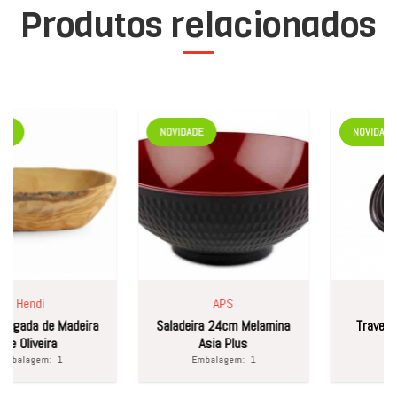
Produtos relacionados
NOVIDADE
NOVIDADE
Hendi
APS
Vista
gada de Madeira
Saladeira 24cm Melamina
Travessa
 Oliveira
Asia Plus
Exu
balagem:
1
Embalagem:
1
Embal