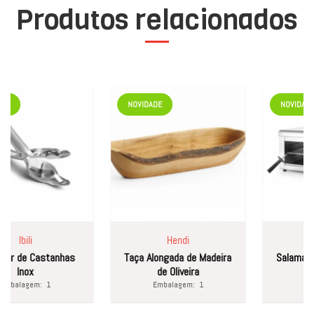
Produtos relacionados
NOVIDADE
NOVIDADE
Ibili
Hendi
He
 de Castanhas
Taça Alongada de Madeira
Salamandra
Inox
de Oliveira
na P
alagem:
1
Embalagem:
1
Embal