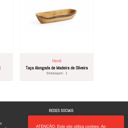
Hendi
x
Taça Alongada de Madeira de Oliveira
Salamandra 
Embalagem:
1
REDES SOCIAIS
de
ATENÇÃO: Este site utiliza cookies. Ao