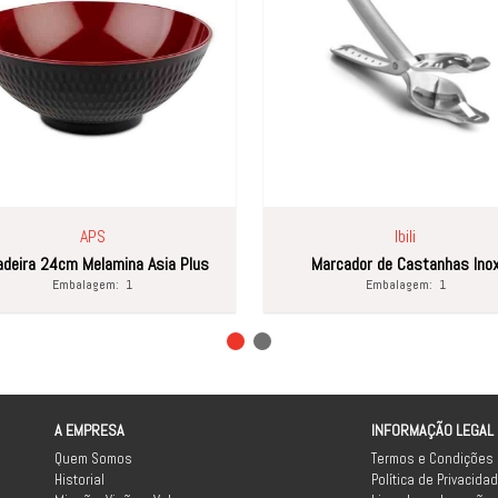
APS
Ibili
adeira 24cm Melamina Asia Plus
Marcador de Castanhas Ino
Embalagem:
1
Embalagem:
1
A EMPRESA
INFORMAÇÃO LEGAL
Quem Somos
Termos e Condições
Historial
Política de Privacida