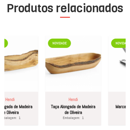
Produtos relacionados
NOVIDADE
NOVIDADE
Hendi
Hendi
ngada de Madeira
Taça Alongada de Madeira
Marcador 
e Oliveira
de Oliveira
balagem:
1
Embalagem:
1
Emba