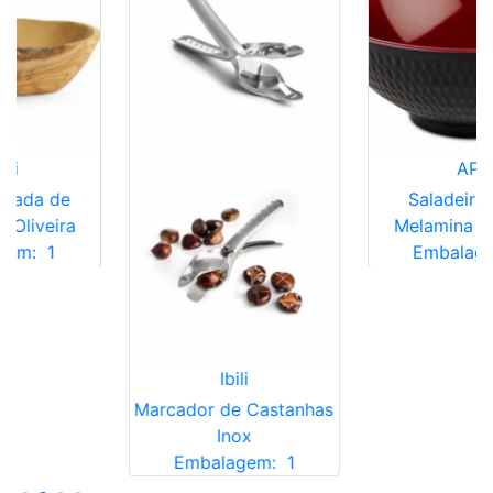
APS
da de
Saladeira 24
iveira
Melamina Asia 
:
1
Embalagem:
Ibili
Marcador de Castanhas
Inox
Embalagem:
1