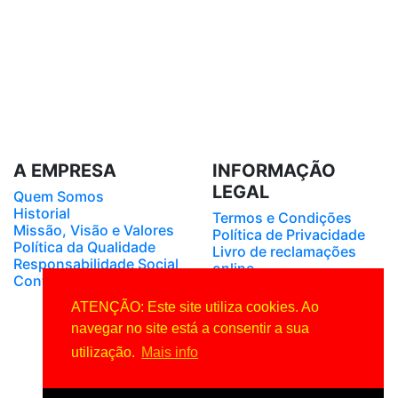
A EMPRESA
INFORMAÇÃO
LEGAL
Quem Somos
Historial
Termos e Condições
Missão, Visão e Valores
Política de Privacidade
Política da Qualidade
Livro de reclamações
Responsabilidade Social
online
Contactos
REDES SOCIAIS
ATENÇÃO: Este site utiliza cookies. Ao
navegar no site está a consentir a sua
utilização.
Mais info
2024 Covihotel - Artigos Hoteleiros, Unipessoal