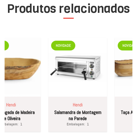
Produtos relacionados
NOVIDADE
NOVIDADE
Hendi
Hendi
H
ngada de Madeira
Salamandra de Montagem
Taça Alonga
e Oliveira
na Parede
de O
balagem:
1
Embalagem:
1
Emba