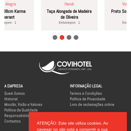
Alegre
Hendi
Vista Al
38cm Karma
Taça Alongada de Madeira
Prato Sopa 21
erant
de Oliveira
Branc
agem:
1
Embalagem:
1
Embalag
A EMPRESA
INFORMAÇÃO LEGAL
Quem Somos
Termos e Condições
Historial
Política de Privacidade
Missão, Visão e Valores
Livro de reclamações online
Política da Qualidade
Responsabilidade Social
Contactos
ATENÇÃO: Este site utiliza cookies. Ao
REDES SOCIAIS
navegar no site está a consentir a sua