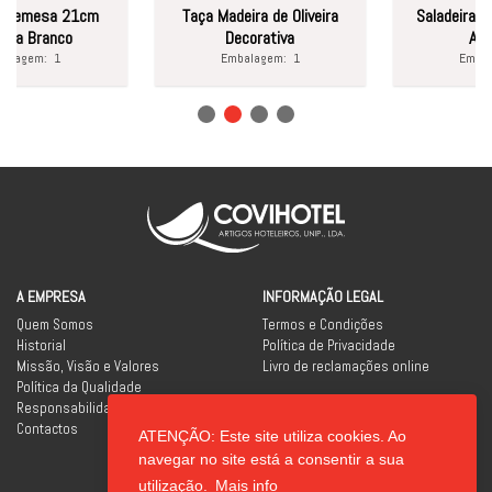
remesa 21cm
Taça Madeira de Oliveira
Saladeira 24c
a Branco
Decorativa
Asia P
agem:
1
Embalagem:
1
Embalag
A EMPRESA
INFORMAÇÃO LEGAL
Quem Somos
Termos e Condições
Historial
Política de Privacidade
Missão, Visão e Valores
Livro de reclamações online
Política da Qualidade
Responsabilidade Social
Contactos
ATENÇÃO: Este site utiliza cookies. Ao
REDES SOCIAIS
navegar no site está a consentir a sua
utilização.
Mais info