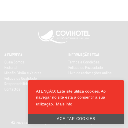
A EMPRESA
INFORMAÇÃO LEGAL
Quem Somos
Termos e Condições
Historial
Política de Privacidade
Missão, Visão e Valores
Livro de reclamações online
Política da Qualidade
Responsabilidade Social
Contactos
ATENÇÃO: Este site utiliza cookies. Ao
REDES SOCIAIS
navegar no site está a consentir a sua
utilização.
Mais info
ACEITAR COOKIES
2024 Covihotel - Artigos Hoteleiros, Unipessoal Lda
|