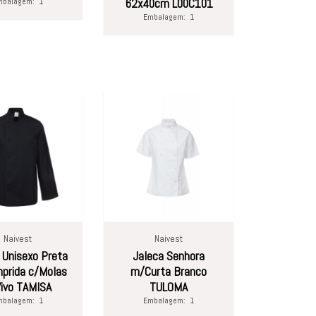
mbalagem:
1
62x40cm L00C101
Embalagem:
1
Naivest
Naivest
 Unisexo Preta
Jaleca Senhora
prida c/Molas
m/Curta Branco
ivo TAMISA
TULOMA
mbalagem:
1
Embalagem:
1