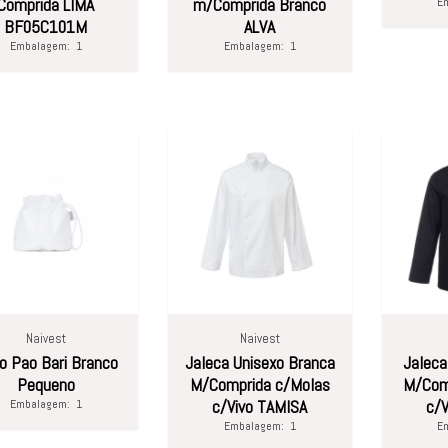
Comprida LIMA
m/Comprida Branco
E
BF05C101M
ALVA
Embalagem:
1
Embalagem:
1
Naivest
Naivest
o Pao Bari Branco
Jaleca Unisexo Branca
Jaleca
Pequeno
M/Comprida c/Molas
M/Com
Embalagem:
1
c/Vivo TAMISA
c/V
Embalagem:
1
E