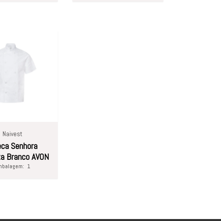
Naivest
eca Senhora
a Branco AVON
mbalagem:
1