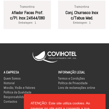
Tramontina
Tramontina
Afiador Facas Prof.
Conj. Churrasco Inox
c/Pl. Inox 24644/080
c/Tabua Mad.
Embalagem:
1
Embalagem:
1
A EMPRESA
INFORMAÇÃO LEGAL
Quem Somos
Termos e Condições
Historial
Política de Privacidade
Missão, Visão e Valores
Livro de reclamações online
Política da Qualidade
Responsabilidade Social
Contactos
ATENÇÃO: Este site utiliza cookies. Ao
REDES SOCIAIS
navegar no site está a consentir a sua