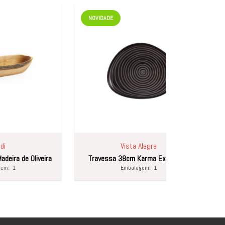
NOVIDADE
NOVIDADE
Vista Alegre
eira
Travessa 38cm Karma Exuberant
Salamandra 
Embalagem:
1
E