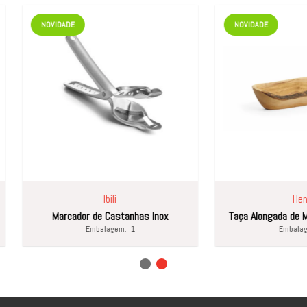
IDADE
NOVIDADE
Ibili
Hendi
Marcador de Castanhas Inox
Taça Alongada de Madeira de Oliv
Embalagem:
1
Embalagem:
1