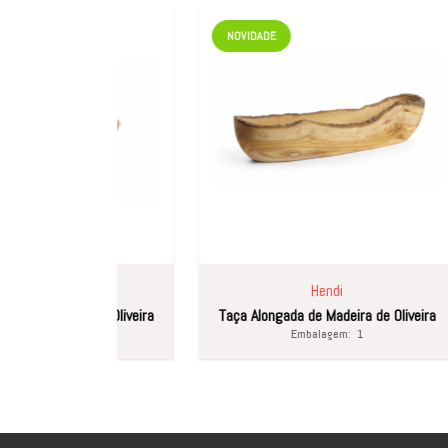
NOVIDADE
NOV
Hendi
a de Oliveira
Taça Alongada de Madeira de Oliveira
1
Embalagem:
1