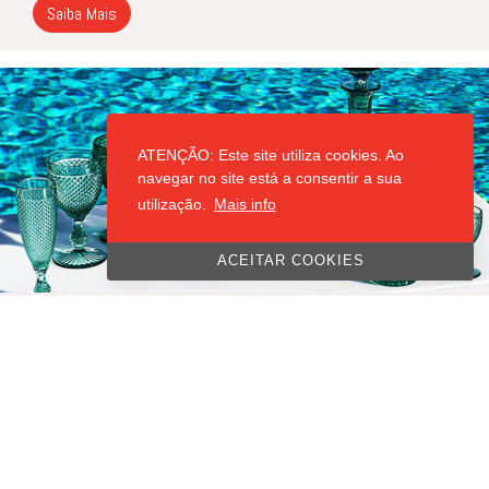
Saiba Mais
ATENÇÃO: Este site utiliza cookies. Ao
navegar no site está a consentir a sua
utilização.
Mais info
ACEITAR COOKIES
CONJUNTO VISTA ALEGRE
Os copos
Bicos
da Vista Alegre são uma icônica linha de vidro e
cristal conhecida pelo seu design clássico e texturizado em
relevo, que lembra pequenos bicos em padrões geométricos.
Elegantes e versáteis, são ideais para compor mesas
sofisticadas, combinando tradição e modernidade. Disponíveis